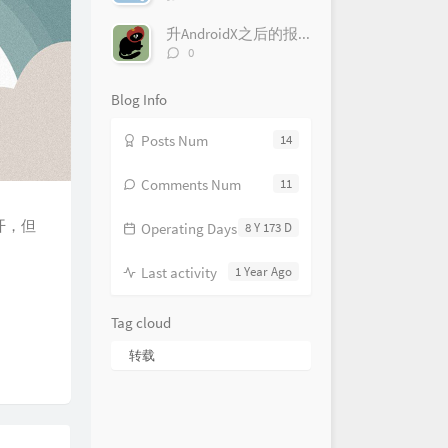
l
t
e
论
数：
e
s
s
升AndroidX之后的报错踩坑记录
评
s
0
论
数：
Blog Info
Posts Num
14
Comments Num
11
开，但
Operating Days
8 Y 173 D
Last activity
1 Year Ago
Tag cloud
转载