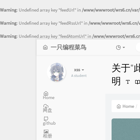
Warning
: Undefined array key "feedUrl" in
/www/wwwroot/wrs6.cn/var/
Warning
: Undefined array key "feedRssUrl" in
/www/wwwroot/wrs6.cn/va
Warning
: Undefined array key "feedAtomUrl" in
/www/wwwroot/wrs6.cn/
一只编程菜鸟
关于"
xss
A student
明
Home
Home
网盘
github
相册