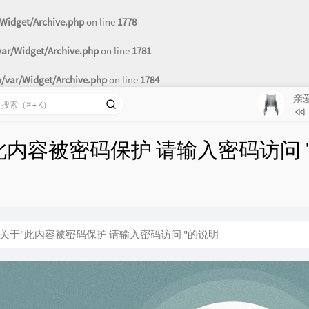
4
亲爱
Widget/Archive.php
on line
1778
5
八辈
r/Widget/Archive.php
on line
1781
6
光与影
7
我多
var/Widget/Archive.php
on line
1784
我
8
呆呆
9
与你
此内容被密码保护 请输入密码访问 
10
所以
11
风之
关于"此内容被密码保护 请输入密码访问 "的说明