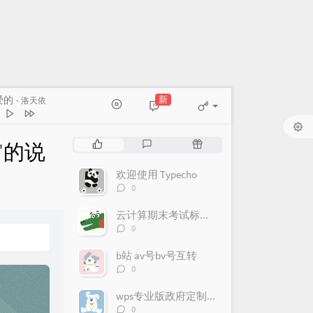
的
洛天依
子
洛天依
的对白（remix）
洛天依
想说再见啊
星尘Infinity
新
多想说再见啊
一呆呆
洛天依
- 星尘Infinity
重逢
雾氧Uo
"的说
我选择被人讨厌
洛天依
P
L
R
o
a
a
子
洛天依
p
欢迎使用 Typecho
t
n
评
0
u
e
d
论
l
s
o
数：
云计算期末考试标准答案（doge）
a
t
m
评
0
r
c
a
论
a
o
r
数：
b站 av号bv号互转
r
m
t
评
0
t
m
i
论
i
e
c
数：
wps专业版政府定制版下载（失效）
c
n
l
评
0